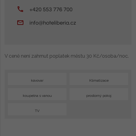
+420 553 776 700
info@hoteliberia.cz
V ceně není zahrnut poplatek městu 30 Kč/osoba/noc.
kávovar
Klimatizace
koupelna s vanou
prostorný pokoj
TV