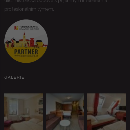
ulici. Historická budova s příjemným interiérem a
profesionálním týmem.
GALERIE