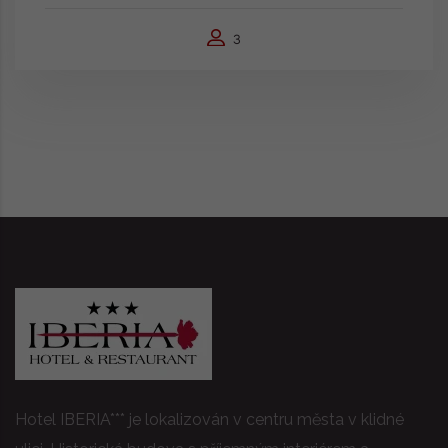
3
Hotel IBERIA*** je lokalizován v centru města v klidné