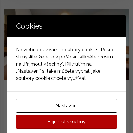
Cookies
Na webu používáme soubory cookies. Pokud
si myslíte, že je to v pořádku, klikněte prosím
na „Přijmout všechny“. Kliknutím na
„Nastavení“ si také můžete vybrat, jaké
soubory cookie chcete využívat.
1900 Kč
Dvoulůžkový pokoj
V ceně není zahrnut poplatek městu
Nastavení
30 Kč/osoba/noc.
Přijmout všechny
2
2 oddělené postele / 1 velká postel