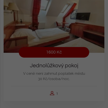
1600 Kč
Jednolůžkový pokoj
V ceně není zahrnut poplatek městu
30 Kč/osoba/noc.
1