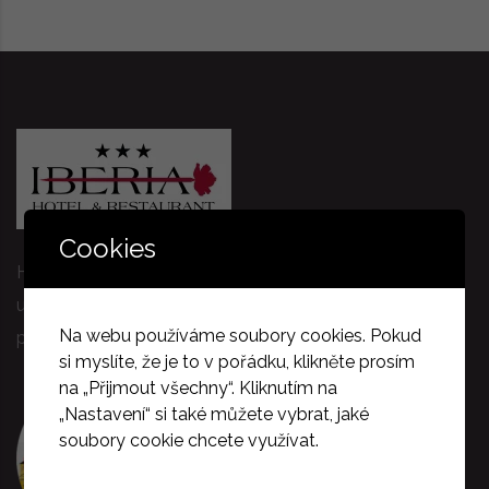
Cookies
Hotel IBERIA*** je lokalizován v centru města v klidné
ulici. Historická budova s příjemným interiérem a
Na webu používáme soubory cookies. Pokud
profesionálním týmem.
si myslíte, že je to v pořádku, klikněte prosím
na „Přijmout všechny“. Kliknutím na
„Nastavení“ si také můžete vybrat, jaké
soubory cookie chcete využívat.